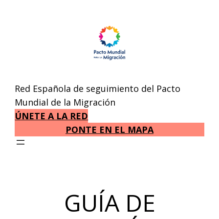
Saltar
al
contenido
Red Española de seguimiento del Pacto
Mundial de la Migración
ÚNETE A LA RED
PONTE EN EL MAPA
GUÍA DE