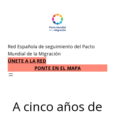
Saltar
al
contenido
Red Española de seguimiento del Pacto
Mundial de la Migración
ÚNETE A LA RED
PONTE EN EL MAPA
A cinco años de