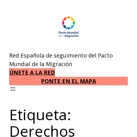
Saltar
al
contenido
Red Española de seguimiento del Pacto
Mundial de la Migración
ÚNETE A LA RED
PONTE EN EL MAPA
Etiqueta:
Derechos