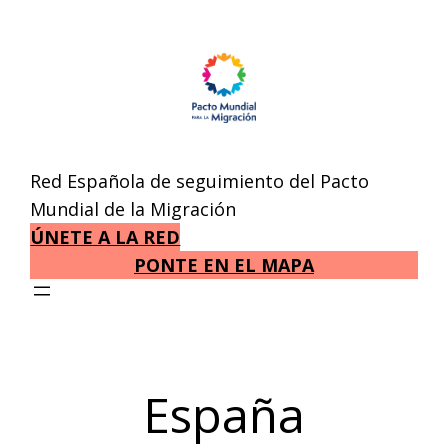
Saltar
al
contenido
Red Española de seguimiento del Pacto
Mundial de la Migración
ÚNETE A LA RED
PONTE EN EL MAPA
España